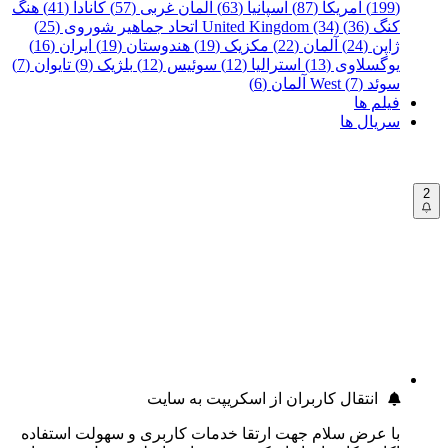
(199)
آمریکا (87)
اسپانیا (63)
آلمان غربی (57)
کانادا (41)
هنگ
کنگ (36)
United Kingdom (34)
اتحاد جماهیر شوروی (25)
ژاپن (24)
آلمان (22)
مکزیک (19)
هندوستان (19)
ایران (16)
یوگسلاوی (13)
استرالیا (12)
سوئیس (12)
بلژیک (9)
تایوان (7)
سوئد (7)
West آلمان (6)
فیلم ها
سریال ها
2
انتقال کاربران از اسکریپت به سایت
با عرض سلام جهت ارتقا خدمات کاربری و سهولت استفاده