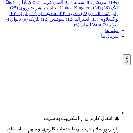
(199)
آمریکا (87)
اسپانیا (63)
آلمان غربی (57)
کانادا (41)
هنگ
کنگ (36)
United Kingdom (34)
اتحاد جماهیر شوروی (25)
ژاپن (24)
آلمان (22)
مکزیک (19)
هندوستان (19)
ایران (16)
یوگسلاوی (13)
استرالیا (12)
سوئیس (12)
بلژیک (9)
تایوان (7)
سوئد (7)
West آلمان (6)
فیلم ها
سریال ها
2
انتقال کاربران از اسکریپت به سایت
با عرض سلام جهت ارتقا خدمات کاربری و سهولت استفاده