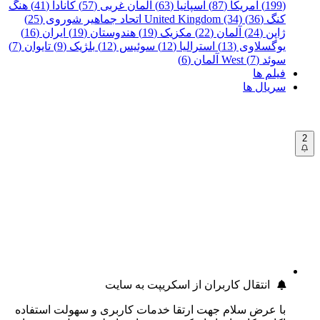
(199)
آمریکا (87)
اسپانیا (63)
آلمان غربی (57)
کانادا (41)
هنگ
کنگ (36)
United Kingdom (34)
اتحاد جماهیر شوروی (25)
ژاپن (24)
آلمان (22)
مکزیک (19)
هندوستان (19)
ایران (16)
یوگسلاوی (13)
استرالیا (12)
سوئیس (12)
بلژیک (9)
تایوان (7)
سوئد (7)
West آلمان (6)
فیلم ها
سریال ها
2
انتقال کاربران از اسکریپت به سایت
با عرض سلام جهت ارتقا خدمات کاربری و سهولت استفاده