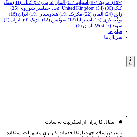
(199)
آمریکا (87)
اسپانیا (63)
آلمان غربی (57)
کانادا (41)
هنگ
کنگ (36)
United Kingdom (34)
اتحاد جماهیر شوروی (25)
ژاپن (24)
آلمان (22)
مکزیک (19)
هندوستان (19)
ایران (16)
یوگسلاوی (13)
استرالیا (12)
سوئیس (12)
بلژیک (9)
تایوان (7)
سوئد (7)
West آلمان (6)
فیلم ها
سریال ها
2
انتقال کاربران از اسکریپت به سایت
با عرض سلام جهت ارتقا خدمات کاربری و سهولت استفاده