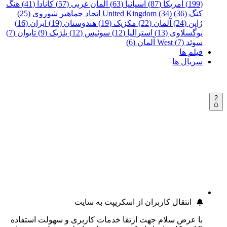
(199)
آمریکا (87)
اسپانیا (63)
آلمان غربی (57)
کانادا (41)
هنگ
کنگ (36)
United Kingdom (34)
اتحاد جماهیر شوروی (25)
ژاپن (24)
آلمان (22)
مکزیک (19)
هندوستان (19)
ایران (16)
یوگسلاوی (13)
استرالیا (12)
سوئیس (12)
بلژیک (9)
تایوان (7)
سوئد (7)
West آلمان (6)
فیلم ها
سریال ها
2
انتقال کاربران از اسکریپت به سایت
با عرض سلام جهت ارتقا خدمات کاربری و سهولت استفاده