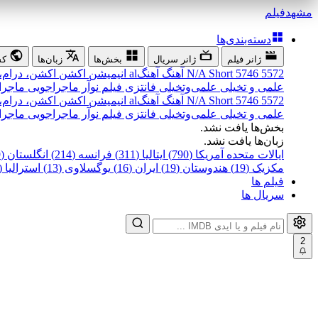
مشهد
فیلم
دسته‌بندی‌ها
ژانر فیلم
ژانر سریال
بخش‌ها
زبان‌ها
کش
5572
5746
Short
N/A
آهنگ
آهنگal
انیمیشن
اکشن
اکشن، درام،
علمی و تخیلی
علمی‌و‌تخیلی
فانتزی
فیلم نوآر
ماجراجویی
ماجرا
5572
5746
Short
N/A
آهنگ
آهنگal
انیمیشن
اکشن
اکشن، درام،
علمی و تخیلی
علمی‌و‌تخیلی
فانتزی
فیلم نوآر
ماجراجویی
ماجرا
بخش‌ها یافت نشد.
زبان‌ها یافت نشد.
ایالات متحده آمریکا (790)
ایتالیا (311)
فرانسه (214)
انگلستان (199)
مکزیک (19)
هندوستان (19)
ایران (16)
یوگسلاوی (13)
استرالیا (12)
فیلم ها
سریال ها
2