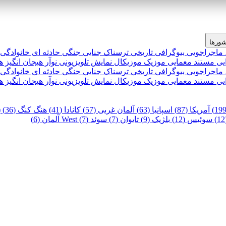
ورها
 ماجراجویی
بیوگرافی
تاریخی
ترسناک
جنایی
جنگی
حادثه ای
خانوادگی
یی
مستند
معمایی
موزیک
موزیکال
نمایش تلویزیونی
نوآر
هیجان انگیز
ه
 ماجراجویی
بیوگرافی
تاریخی
ترسناک
جنایی
جنگی
حادثه ای
خانوادگی
یی
مستند
معمایی
موزیک
موزیکال
نمایش تلویزیونی
نوآر
هیجان انگیز
ه
آمریکا (87)
اسپانیا (63)
آلمان غربی (57)
کانادا (41)
هنگ کنگ (36)
)
سوئیس (12)
بلژیک (9)
تایوان (7)
سوئد (7)
West آلمان (6)