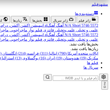
مشهد
فیلم
دسته‌بندی‌ها
ژانر فیلم
ژانر سریال
بخش‌ها
زبان‌ها
کش
5572
5746
Short
N/A
آهنگ
آهنگal
انیمیشن
اکشن
اکشن، درام،
علمی و تخیلی
علمی‌و‌تخیلی
فانتزی
فیلم نوآر
ماجراجویی
ماجرا
5572
5746
Short
N/A
آهنگ
آهنگal
انیمیشن
اکشن
اکشن، درام،
علمی و تخیلی
علمی‌و‌تخیلی
فانتزی
فیلم نوآر
ماجراجویی
ماجرا
بخش‌ها یافت نشد.
زبان‌ها یافت نشد.
ایالات متحده آمریکا (790)
ایتالیا (311)
فرانسه (214)
انگلستان (199)
مکزیک (19)
هندوستان (19)
ایران (16)
یوگسلاوی (13)
استرالیا (12)
فیلم ها
سریال ها
2