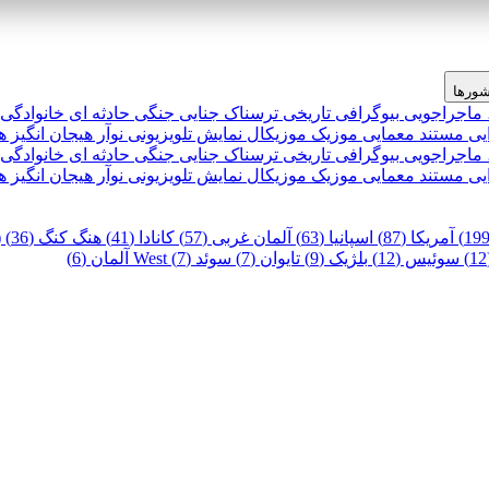
ورها
 ماجراجویی
بیوگرافی
تاریخی
ترسناک
جنایی
جنگی
حادثه ای
خانوادگی
یی
مستند
معمایی
موزیک
موزیکال
نمایش تلویزیونی
نوآر
هیجان انگیز
ه
 ماجراجویی
بیوگرافی
تاریخی
ترسناک
جنایی
جنگی
حادثه ای
خانوادگی
یی
مستند
معمایی
موزیک
موزیکال
نمایش تلویزیونی
نوآر
هیجان انگیز
ه
آمریکا (87)
اسپانیا (63)
آلمان غربی (57)
کانادا (41)
هنگ کنگ (36)
)
سوئیس (12)
بلژیک (9)
تایوان (7)
سوئد (7)
West آلمان (6)