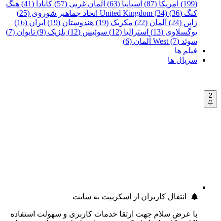
(199)
آمریکا (87)
اسپانیا (63)
آلمان غربی (57)
کانادا (41)
هنگ
کنگ (36)
United Kingdom (34)
اتحاد جماهیر شوروی (25)
ژاپن (24)
آلمان (22)
مکزیک (19)
هندوستان (19)
ایران (16)
یوگسلاوی (13)
استرالیا (12)
سوئیس (12)
بلژیک (9)
تایوان (7)
سوئد (7)
West آلمان (6)
فیلم ها
سریال ها
2
انتقال کاربران از اسکریپت به سایت
با عرض سلام جهت ارتقا خدمات کاربری و سهولت استفاده