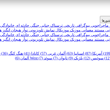
ورها
 ماجراجویی
بیوگرافی
تاریخی
ترسناک
جنایی
جنگی
حادثه ای
خانوادگی
یی
مستند
معمایی
موزیک
موزیکال
نمایش تلویزیونی
نوآر
هیجان انگیز
ه
 ماجراجویی
بیوگرافی
تاریخی
ترسناک
جنایی
جنگی
حادثه ای
خانوادگی
یی
مستند
معمایی
موزیک
موزیکال
نمایش تلویزیونی
نوآر
هیجان انگیز
ه
آمریکا (87)
اسپانیا (63)
آلمان غربی (57)
کانادا (41)
هنگ کنگ (36)
)
سوئیس (12)
بلژیک (9)
تایوان (7)
سوئد (7)
West آلمان (6)