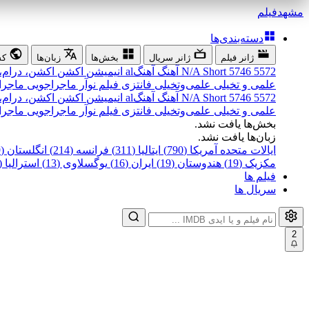
مشهد
فیلم
دسته‌بندی‌ها
ژانر فیلم
ژانر سریال
بخش‌ها
زبان‌ها
کش
5572
5746
Short
N/A
آهنگ
آهنگal
انیمیشن
اکشن
اکشن، درام،
علمی و تخیلی
علمی‌و‌تخیلی
فانتزی
فیلم نوآر
ماجراجویی
ماجرا
5572
5746
Short
N/A
آهنگ
آهنگal
انیمیشن
اکشن
اکشن، درام،
علمی و تخیلی
علمی‌و‌تخیلی
فانتزی
فیلم نوآر
ماجراجویی
ماجرا
بخش‌ها یافت نشد.
زبان‌ها یافت نشد.
ایالات متحده آمریکا (790)
ایتالیا (311)
فرانسه (214)
انگلستان (199)
مکزیک (19)
هندوستان (19)
ایران (16)
یوگسلاوی (13)
استرالیا (12)
فیلم ها
سریال ها
2