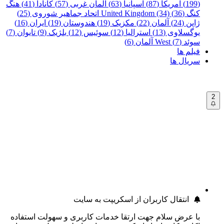
(199)
آمریکا (87)
اسپانیا (63)
آلمان غربی (57)
کانادا (41)
هنگ
کنگ (36)
United Kingdom (34)
اتحاد جماهیر شوروی (25)
ژاپن (24)
آلمان (22)
مکزیک (19)
هندوستان (19)
ایران (16)
یوگسلاوی (13)
استرالیا (12)
سوئیس (12)
بلژیک (9)
تایوان (7)
سوئد (7)
West آلمان (6)
فیلم ها
سریال ها
2
انتقال کاربران از اسکریپت به سایت
با عرض سلام جهت ارتقا خدمات کاربری و سهولت استفاده