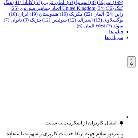
(199)
آمریکا (87)
اسپانیا (63)
آلمان غربی (57)
کانادا (41)
هنگ
کنگ (36)
United Kingdom (34)
اتحاد جماهیر شوروی (25)
ژاپن (24)
آلمان (22)
مکزیک (19)
هندوستان (19)
ایران (16)
یوگسلاوی (13)
استرالیا (12)
سوئیس (12)
بلژیک (9)
تایوان (7)
سوئد (7)
West آلمان (6)
فیلم ها
سریال ها
2
انتقال کاربران از اسکریپت به سایت
با عرض سلام جهت ارتقا خدمات کاربری و سهولت استفاده