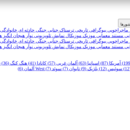
ورها
 ماجراجویی
بیوگرافی
تاریخی
ترسناک
جنایی
جنگی
حادثه ای
خانوادگی
یی
مستند
معمایی
موزیک
موزیکال
نمایش تلویزیونی
نوآر
هیجان انگیز
ه
 ماجراجویی
بیوگرافی
تاریخی
ترسناک
جنایی
جنگی
حادثه ای
خانوادگی
یی
مستند
معمایی
موزیک
موزیکال
نمایش تلویزیونی
نوآر
هیجان انگیز
ه
آمریکا (87)
اسپانیا (63)
آلمان غربی (57)
کانادا (41)
هنگ کنگ (36)
)
سوئیس (12)
بلژیک (9)
تایوان (7)
سوئد (7)
West آلمان (6)