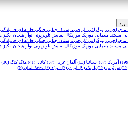
ورها
 ماجراجویی
بیوگرافی
تاریخی
ترسناک
جنایی
جنگی
حادثه ای
خانوادگی
یی
مستند
معمایی
موزیک
موزیکال
نمایش تلویزیونی
نوآر
هیجان انگیز
ه
 ماجراجویی
بیوگرافی
تاریخی
ترسناک
جنایی
جنگی
حادثه ای
خانوادگی
یی
مستند
معمایی
موزیک
موزیکال
نمایش تلویزیونی
نوآر
هیجان انگیز
ه
آمریکا (87)
اسپانیا (63)
آلمان غربی (57)
کانادا (41)
هنگ کنگ (36)
)
سوئیس (12)
بلژیک (9)
تایوان (7)
سوئد (7)
West آلمان (6)