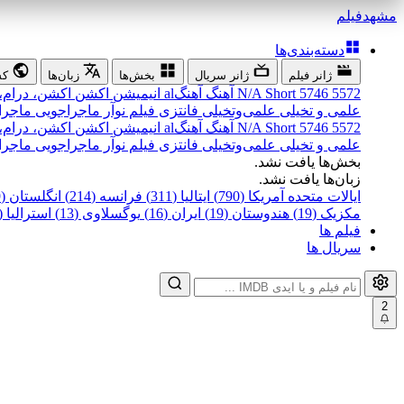
مشهد
فیلم
دسته‌بندی‌ها
ژانر فیلم
ژانر سریال
بخش‌ها
زبان‌ها
کش
5572
5746
Short
N/A
آهنگ
آهنگal
انیمیشن
اکشن
اکشن، درام،
علمی و تخیلی
علمی‌و‌تخیلی
فانتزی
فیلم نوآر
ماجراجویی
ماجرا
5572
5746
Short
N/A
آهنگ
آهنگal
انیمیشن
اکشن
اکشن، درام،
علمی و تخیلی
علمی‌و‌تخیلی
فانتزی
فیلم نوآر
ماجراجویی
ماجرا
بخش‌ها یافت نشد.
زبان‌ها یافت نشد.
ایالات متحده آمریکا (790)
ایتالیا (311)
فرانسه (214)
انگلستان (199)
مکزیک (19)
هندوستان (19)
ایران (16)
یوگسلاوی (13)
استرالیا (12)
فیلم ها
سریال ها
2