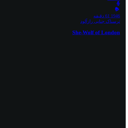
1946
61 دقیقه
ترسناک
جنایی
رازآلود
She-Wolf of London