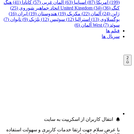
(199)
آمریکا (87)
اسپانیا (63)
آلمان غربی (57)
کانادا (41)
هنگ
کنگ (36)
United Kingdom (34)
اتحاد جماهیر شوروی (25)
ژاپن (24)
آلمان (22)
مکزیک (19)
هندوستان (19)
ایران (16)
یوگسلاوی (13)
استرالیا (12)
سوئیس (12)
بلژیک (9)
تایوان (7)
سوئد (7)
West آلمان (6)
فیلم ها
سریال ها
2
انتقال کاربران از اسکریپت به سایت
با عرض سلام جهت ارتقا خدمات کاربری و سهولت استفاده