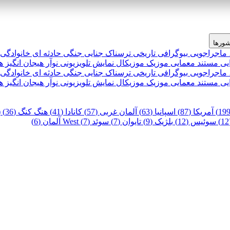
ورها
 ماجراجویی
بیوگرافی
تاریخی
ترسناک
جنایی
جنگی
حادثه ای
خانوادگی
یی
مستند
معمایی
موزیک
موزیکال
نمایش تلویزیونی
نوآر
هیجان انگیز
ه
 ماجراجویی
بیوگرافی
تاریخی
ترسناک
جنایی
جنگی
حادثه ای
خانوادگی
یی
مستند
معمایی
موزیک
موزیکال
نمایش تلویزیونی
نوآر
هیجان انگیز
ه
آمریکا (87)
اسپانیا (63)
آلمان غربی (57)
کانادا (41)
هنگ کنگ (36)
)
سوئیس (12)
بلژیک (9)
تایوان (7)
سوئد (7)
West آلمان (6)