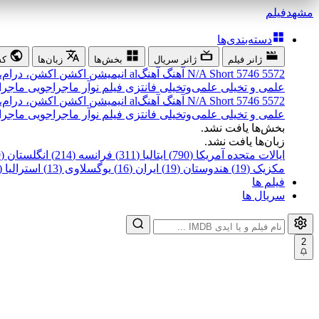
مشهد
فیلم
دسته‌بندی‌ها
ژانر فیلم
ژانر سریال
بخش‌ها
زبان‌ها
کش
5572
5746
Short
N/A
آهنگ
آهنگal
انیمیشن
اکشن
اکشن، درام،
علمی و تخیلی
علمی‌و‌تخیلی
فانتزی
فیلم نوآر
ماجراجویی
ماجرا
5572
5746
Short
N/A
آهنگ
آهنگal
انیمیشن
اکشن
اکشن، درام،
علمی و تخیلی
علمی‌و‌تخیلی
فانتزی
فیلم نوآر
ماجراجویی
ماجرا
بخش‌ها یافت نشد.
زبان‌ها یافت نشد.
ایالات متحده آمریکا (790)
ایتالیا (311)
فرانسه (214)
انگلستان (199)
مکزیک (19)
هندوستان (19)
ایران (16)
یوگسلاوی (13)
استرالیا (12)
فیلم ها
سریال ها
2