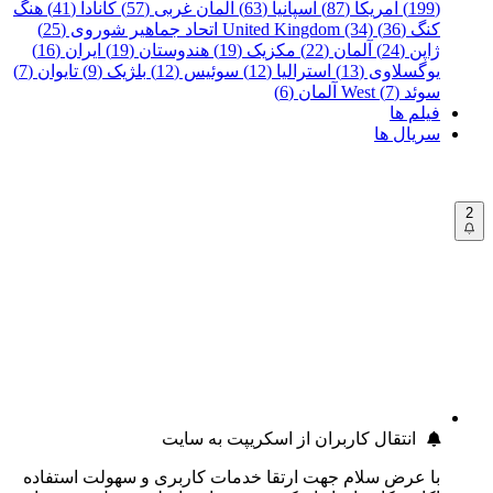
(199)
آمریکا (87)
اسپانیا (63)
آلمان غربی (57)
کانادا (41)
هنگ
کنگ (36)
United Kingdom (34)
اتحاد جماهیر شوروی (25)
ژاپن (24)
آلمان (22)
مکزیک (19)
هندوستان (19)
ایران (16)
یوگسلاوی (13)
استرالیا (12)
سوئیس (12)
بلژیک (9)
تایوان (7)
سوئد (7)
West آلمان (6)
فیلم ها
سریال ها
2
انتقال کاربران از اسکریپت به سایت
با عرض سلام جهت ارتقا خدمات کاربری و سهولت استفاده