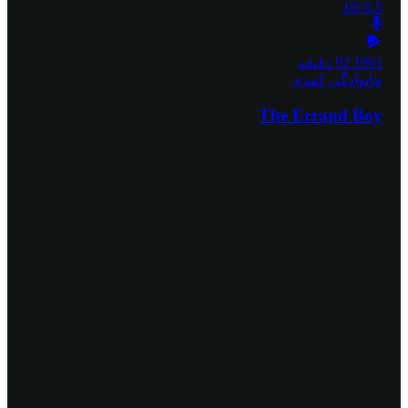
/10
6.5
1961
92 دقیقه
خانوادگی
کمدی
The Errand Boy