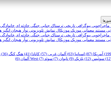
ورها
 ماجراجویی
بیوگرافی
تاریخی
ترسناک
جنایی
جنگی
حادثه ای
خانوادگی
یی
مستند
معمایی
موزیک
موزیکال
نمایش تلویزیونی
نوآر
هیجان انگیز
ه
 ماجراجویی
بیوگرافی
تاریخی
ترسناک
جنایی
جنگی
حادثه ای
خانوادگی
یی
مستند
معمایی
موزیک
موزیکال
نمایش تلویزیونی
نوآر
هیجان انگیز
ه
آمریکا (87)
اسپانیا (63)
آلمان غربی (57)
کانادا (41)
هنگ کنگ (36)
)
سوئیس (12)
بلژیک (9)
تایوان (7)
سوئد (7)
West آلمان (6)