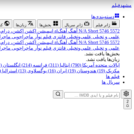
مشهد
فیلم
دسته‌بندی‌ها
ژانر فیلم
ژانر سریال
بخش‌ها
زبان‌ها
کش
5572
5746
Short
N/A
آهنگ
آهنگal
انیمیشن
اکشن
اکشن، درام،
علمی و تخیلی
علمی‌و‌تخیلی
فانتزی
فیلم نوآر
ماجراجویی
ماجرا
5572
5746
Short
N/A
آهنگ
آهنگal
انیمیشن
اکشن
اکشن، درام،
علمی و تخیلی
علمی‌و‌تخیلی
فانتزی
فیلم نوآر
ماجراجویی
ماجرا
بخش‌ها یافت نشد.
زبان‌ها یافت نشد.
ایالات متحده آمریکا (790)
ایتالیا (311)
فرانسه (214)
انگلستان (199)
مکزیک (19)
هندوستان (19)
ایران (16)
یوگسلاوی (13)
استرالیا (12)
فیلم ها
سریال ها
2