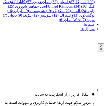
(199)
آمریکا (87)
اسپانیا (63)
آلمان غربی (57)
کانادا (41)
هنگ
کنگ (36)
United Kingdom (34)
اتحاد جماهیر شوروی (25)
ژاپن (24)
آلمان (22)
مکزیک (19)
هندوستان (19)
ایران (16)
یوگسلاوی (13)
استرالیا (12)
سوئیس (12)
بلژیک (9)
تایوان (7)
سوئد (7)
West آلمان (6)
فیلم ها
سریال ها
2
انتقال کاربران از اسکریپت به سایت
با عرض سلام جهت ارتقا خدمات کاربری و سهولت استفاده