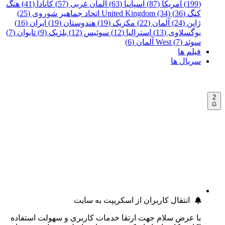
(199)
آمریکا (87)
اسپانیا (63)
آلمان غربی (57)
کانادا (41)
هنگ
کنگ (36)
United Kingdom (34)
اتحاد جماهیر شوروی (25)
ژاپن (24)
آلمان (22)
مکزیک (19)
هندوستان (19)
ایران (16)
یوگسلاوی (13)
استرالیا (12)
سوئیس (12)
بلژیک (9)
تایوان (7)
سوئد (7)
West آلمان (6)
فیلم ها
سریال ها
2
انتقال کاربران از اسکریپت به سایت
با عرض سلام جهت ارتقا خدمات کاربری و سهولت استفاده