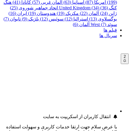
(199)
آمریکا (87)
اسپانیا (63)
آلمان غربی (57)
کانادا (41)
هنگ
کنگ (36)
United Kingdom (34)
اتحاد جماهیر شوروی (25)
ژاپن (24)
آلمان (22)
مکزیک (19)
هندوستان (19)
ایران (16)
یوگسلاوی (13)
استرالیا (12)
سوئیس (12)
بلژیک (9)
تایوان (7)
سوئد (7)
West آلمان (6)
فیلم ها
سریال ها
2
انتقال کاربران از اسکریپت به سایت
با عرض سلام جهت ارتقا خدمات کاربری و سهولت استفاده